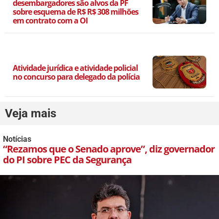
desembargadores são alvos da PF
sobre esquema de R$ R$ 308 milhões
em contrato com a OI
Atividade jurídica e atividade policial
no concurso para delegado da polícia
Veja mais
Notícias
“Rezamos que o Senado aprove”, diz governador
do PI sobre PEC da Segurança