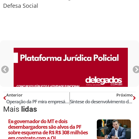
Defesa Social
Anterior
Próximo
Operação da PF mira empresários, jogadores e apostadores que manipularam partidas de futebol; grupo movimentou R$ 11 milhões
Síntese do desenvolvimento dos trabalhos políticos e legislativos da Lei Orgânica Nacional das Polícias Civis
Mais
lidas
Ex-governador do MT e dois
desembargadores são alvos da PF
sobre esquema de R$ R$ 308 milhões
em contrato com a OI