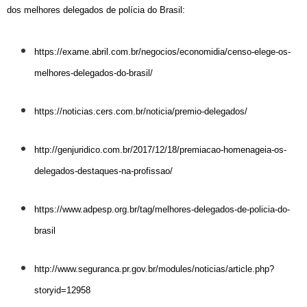
dos melhores delegados de polícia do Brasil
:
https://exame.abril.com.br/negocios/economidia/censo-elege-os-
melhores-delegados-do-brasil/
https://noticias.cers.com.br/noticia/premio-delegados/
http://genjuridico.com.br/2017/12/18/premiacao-homenageia-os-
delegados-destaques-na-profissao/
https://www.adpesp.org.br/tag/melhores-delegados-de-policia-do-
brasil
http://www.seguranca.pr.gov.br/modules/noticias/article.php?
storyid=12958