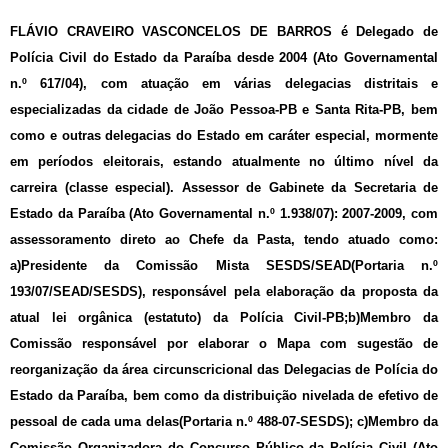
FLÁVIO CRAVEIRO VASCONCELOS DE BARROS é Delegado de
Polícia Civil do Estado da Paraíba desde 2004 (Ato Governamental
n.º 617/04), com atuação em várias delegacias distritais e
especializadas da cidade de João Pessoa-PB e Santa Rita-PB, bem
como e outras delegacias do Estado em caráter especial, mormente
em períodos eleitorais, estando atualmente no último nível da
carreira (classe especial). Assessor de Gabinete da Secretaria de
Estado da Paraíba (Ato Governamental n.º 1.938/07): 2007-2009, com
assessoramento direto ao Chefe da Pasta, tendo atuado como:
a)Presidente da Comissão Mista SESDS/SEAD(Portaria n.º
193/07/SEAD/SESDS), responsável pela elaboração da proposta da
atual lei orgânica (estatuto) da Polícia Civil-PB;b)Membro da
Comissão responsável por elaborar o Mapa com sugestão de
reorganização da área circunscricional das Delegacias de Polícia do
Estado da Paraíba, bem como da distribuição nivelada de efetivo de
pessoal de cada uma delas(Portaria n.º 488-07-SESDS); c)Membro da
Comissão Organizadora do Concurso Público da Polícia Civil (Ato