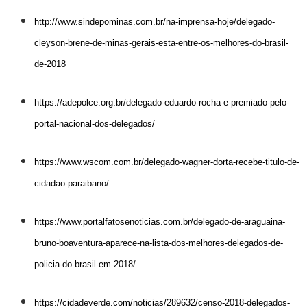
http://www.sindepominas.com.br/na-imprensa-hoje/delegado-
cleyson-brene-de-minas-gerais-esta-entre-os-melhores-do-brasil-
de-2018
https://adepolce.org.br/delegado-eduardo-rocha-e-premiado-pelo-
portal-nacional-dos-delegados/
https://www.wscom.com.br/delegado-wagner-dorta-recebe-titulo-de-
cidadao-paraibano/
https://www.portalfatosenoticias.com.br/delegado-de-araguaina-
bruno-boaventura-aparece-na-lista-dos-melhores-delegados-de-
policia-do-brasil-em-2018/
https://cidadeverde.com/noticias/289632/censo-2018-delegados-