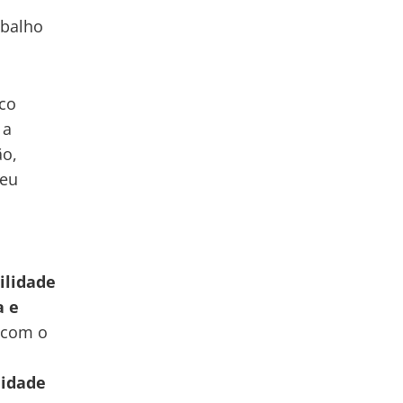
abalho
ico
 a
ão,
seu
ilidade
a e
 com o
uidade