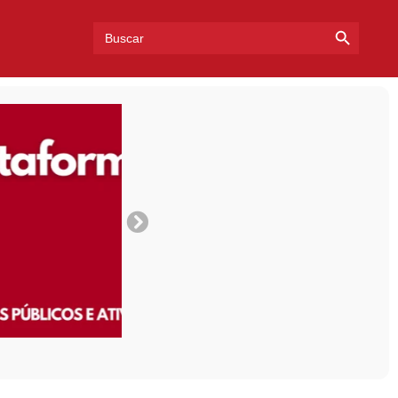
Search Bu
Search
for: