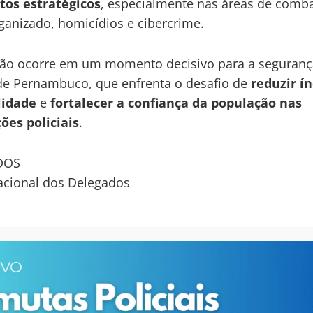
tos estratégicos
, especialmente nas áreas de comb
ganizado, homicídios e cibercrime.
ção ocorre em um momento decisivo para a seguranç
de Pernambuco, que enfrenta o desafio de
reduzir í
lidade
e
fortalecer a confiança da população nas
ções policiais
.
DOS
acional dos Delegados