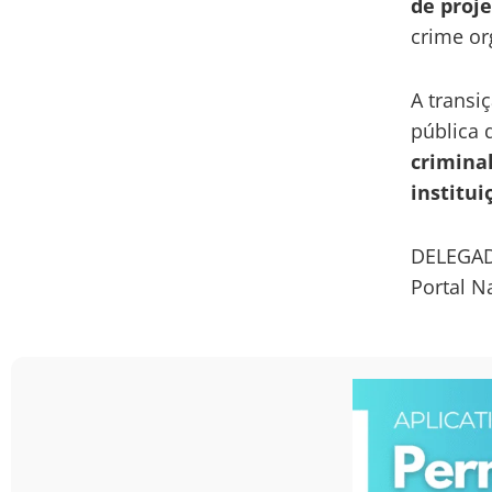
de proje
crime or
A transi
pública 
crimina
institui
DELEGA
Portal N