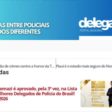
Investigação de crimes contra a honra via TCO ou Inquérito Policial
idas
omazi é aprovado, pela 3ª vez, na Lista
hores Delegados de Polícia do Brasil!
2026