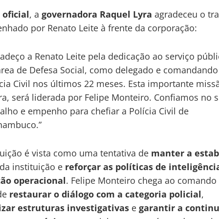
 oficial
, a
governadora Raquel Lyra
agradeceu o tr
hado por Renato Leite à frente da corporação:
radeço a Renato Leite pela dedicação ao serviço públ
área de Defesa Social, como delegado e comandando
ícia Civil nos últimos 22 meses. Esta importante miss
ra, será liderada por Felipe Monteiro. Confiamos no 
alho e empenho para chefiar a Polícia Civil de
nambuco.”
tuição é vista como uma tentativa de
manter a estab
da instituição e
reforçar as políticas de inteligênci
ção operacional
. Felipe Monteiro chega ao comando
 de
restaurar o diálogo com a categoria policial
,
zar estruturas investigativas
e
garantir a contin