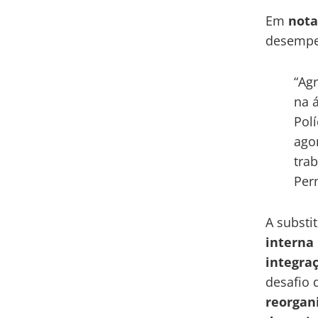
Em
nota
desempen
“Ag
na 
Pol
ago
trab
Per
A substi
interna
integra
desafio
reorgani