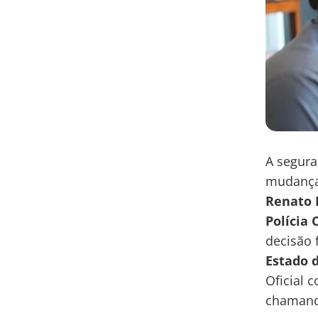
A segura
mudança 
Renato 
Polícia 
decisão 
Estado 
Oficial 
chamando