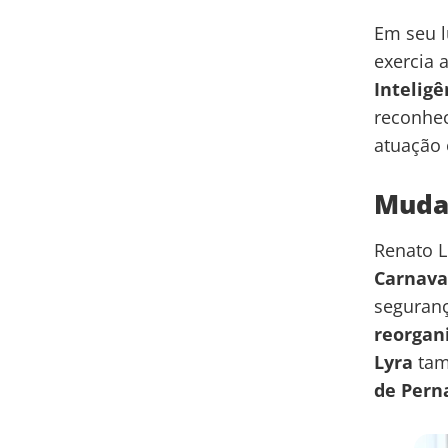
Em seu 
exercia 
Inteligê
reconhec
atuação 
Muda
Renato L
Carnava
seguranç
reorgani
Lyra
tam
de Pern