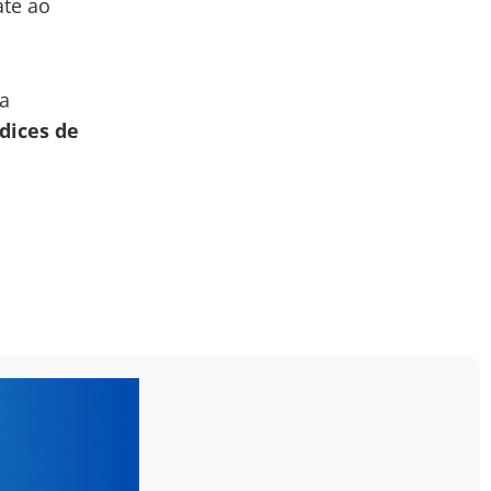
ate ao
a
ndices de