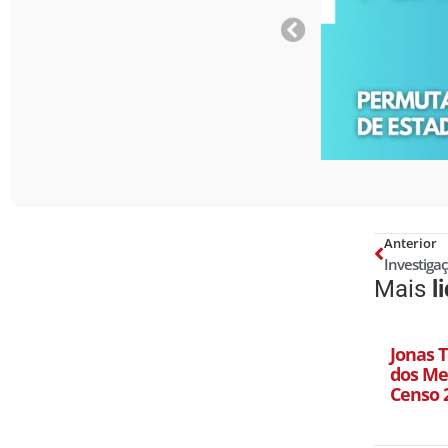
Anterior
Mais
l
Jonas T
dos Mel
Censo 