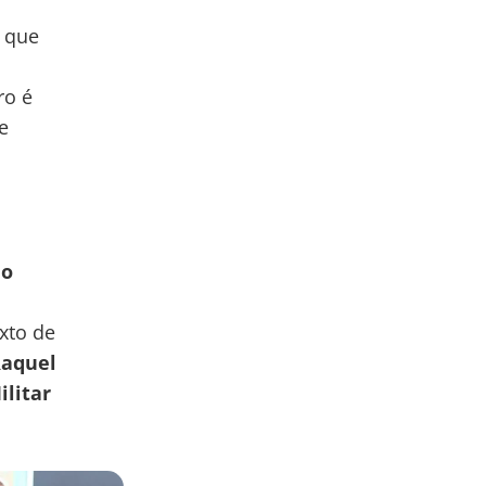
, que
ro é
e
do
xto de
aquel
ilitar