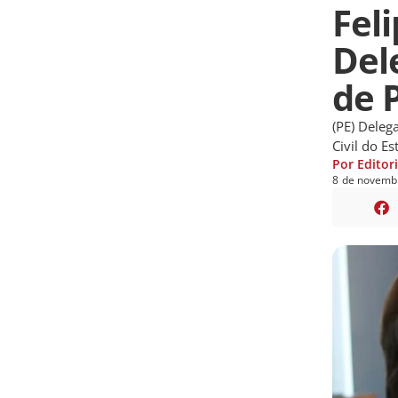
Fel
Dele
de 
(PE) Deleg
Civil do E
Por Editor
8
de
novemb