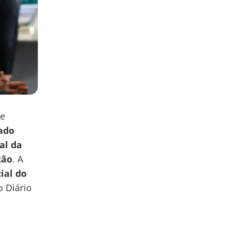
te
ado
al da
ção
. A
cial do
 Diário