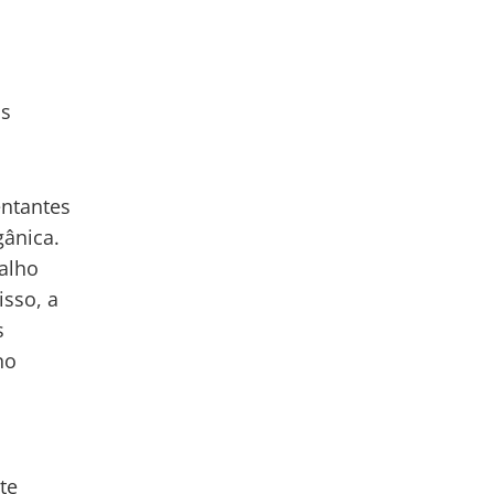
os
entantes
gânica.
balho
isso, a
s
no
te