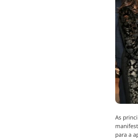
As princ
manifest
para a a