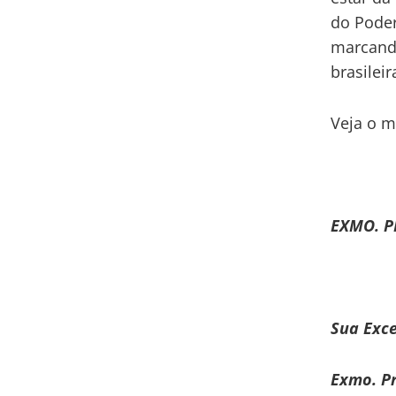
do Poder
marcando
brasileir
Veja o m
EXMO. P
Sua Exce
Exmo. Pr