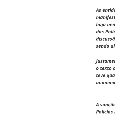
As entid
manifest
haja nen
das Polí
discussã
sendo al
Justame
o texto 
teve qua
unanimi
A sanção
Polícias