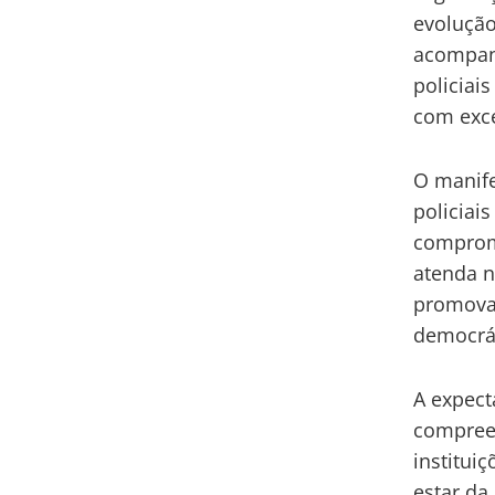
evolução
acompanh
policiai
com exce
O manife
policiai
comprome
atenda n
promova 
democrát
A expect
compreen
institui
estar da