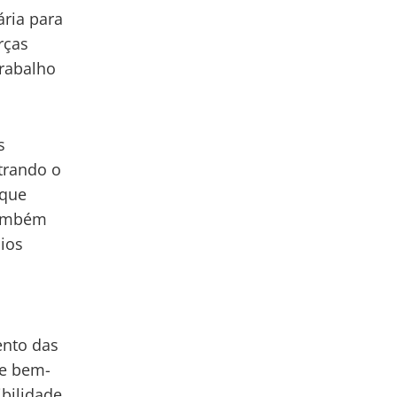
ária para
rças
trabalho
s
trando o
 que
também
ios
ento das
 e bem-
ibilidade