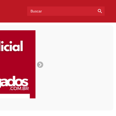
Search Bu
Search
for: