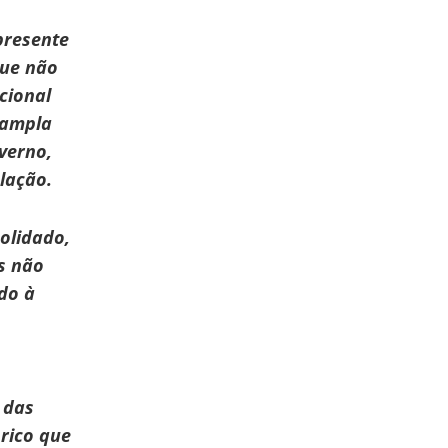
presente
que não
cional
e ampla
verno,
lação.
olidado,
is não
do à
 das
órico que