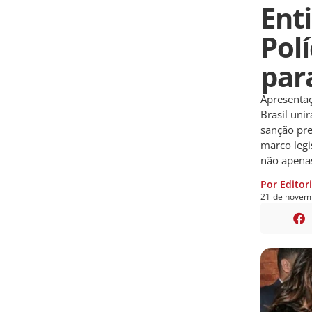
Ent
Pol
par
Apresentaç
Brasil uni
sanção pre
marco legi
não apenas
Por Editor
21
de
novem