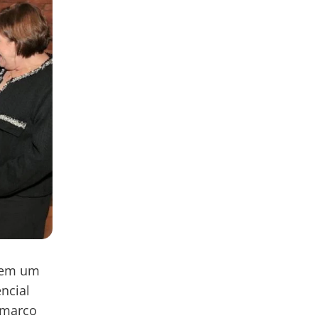
s em um
ncial
e marco