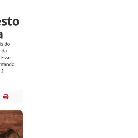
esto
a
is do
a da
 Esse
entando
…]