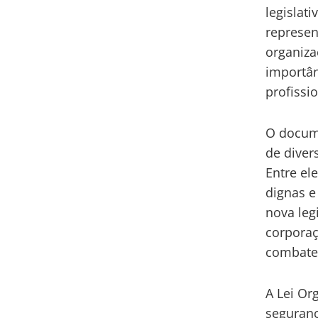
legislat
represen
organiza
importâ
profissi
O docume
de diver
Entre el
dignas e
nova leg
corporaç
combate 
A Lei Or
seguranç