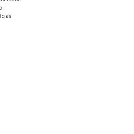
o,
ícias