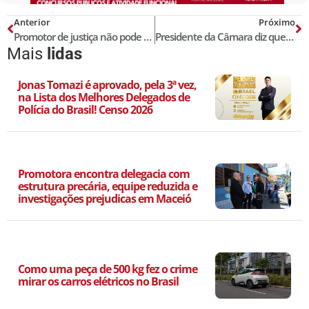
Anterior
Próximo
Promotor de justiça não pode notificar delegado para ser ouvido. Veja Jurisprudência Classificada
Presidente da Câmara diz que colocará PEC 37 em votação dia 26 de junho mesmo sem acordo
Mais
lidas
Jonas Tomazi é aprovado, pela 3ª vez,
na Lista dos Melhores Delegados de
Polícia do Brasil! Censo 2026
Promotora encontra delegacia com
estrutura precária, equipe reduzida e
investigações prejudicas em Maceió
Como uma peça de 500 kg fez o crime
mirar os carros elétricos no Brasil