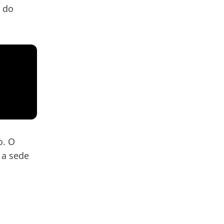
s do
o. O
 a sede