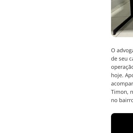
O advoga
de seu c
operação
hoje. Ap
acompanh
Timon, n
no bairr