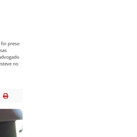
foi preso
sas
O advogado
esteve no