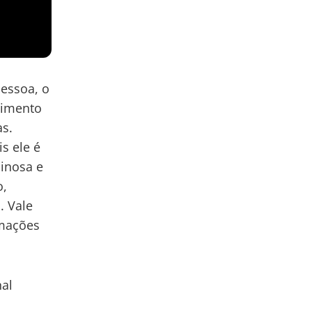
essoa, o
vimento
as.
s ele é
inosa e
o,
. Vale
rmações
nal