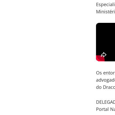
Especial
Ministéri
Os entor
advogado
do Draco
DELEGA
Portal N