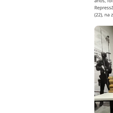
anos, f
Repressã
(22), na