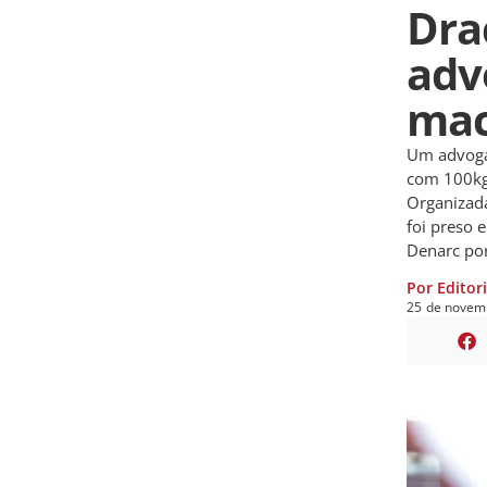
Dra
adv
mac
Um advogad
com 100kg
Organizada
foi preso 
Denarc por
Por Editor
25
de
novem