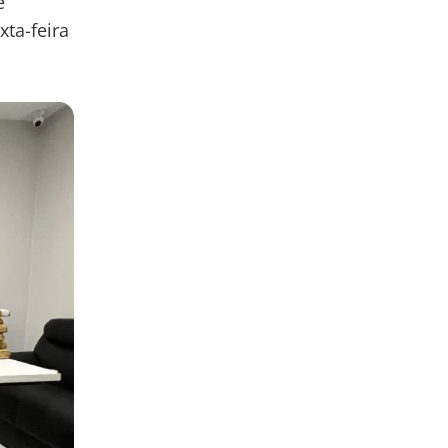
e
ta-feira