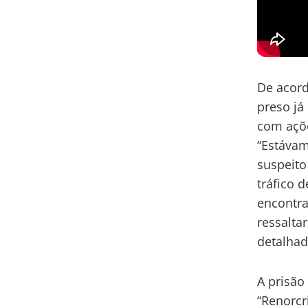
De acor
preso já
com açõe
“Estávam
suspeito
tráfico 
encontra
ressalta
detalhad
A prisão
“Renorcr