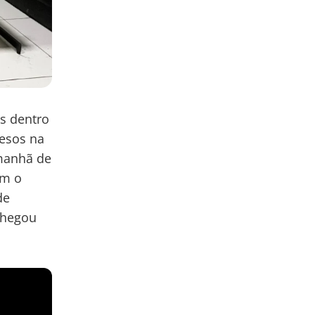
s dentro
resos na
 manhã de
am o
de
chegou