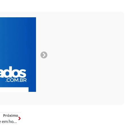
Próximo
Rodovia em São Paulo recebe nome em homenagem a delegado morto em serviço