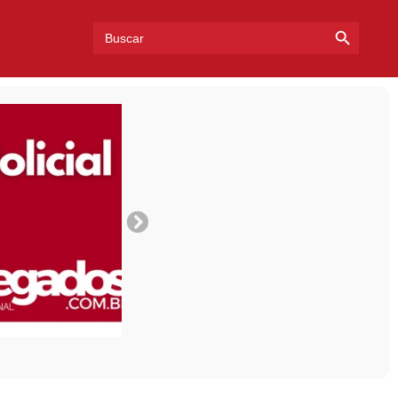
Search Bu
Search
for: