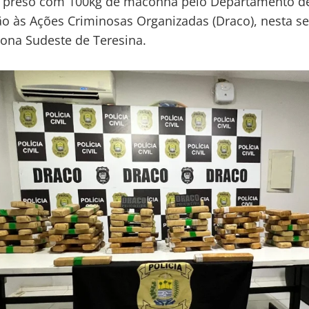
oi preso com 100kg de maconha pelo Departamento d
o às Ações Criminosas Organizadas (Draco), nesta sex
 zona Sudeste de Teresina.