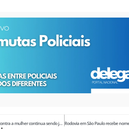
Violência contra a mulher continua sendo justificada, e a culpa é do útero e da histeria