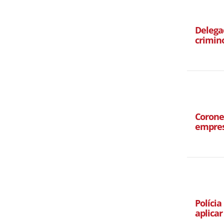
Delegad
crimin
Corone
empres
Polícia
aplicar