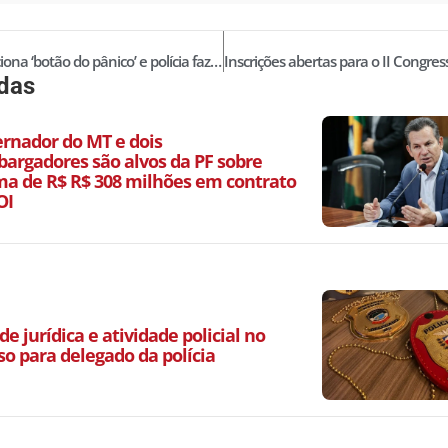
Mulher aciona ‘botão do pânico’ e polícia faz primeira prisão
idas
ernador do MT e dois
argadores são alvos da PF sobre
a de R$ R$ 308 milhões em contrato
OI
de jurídica e atividade policial no
so para delegado da polícia