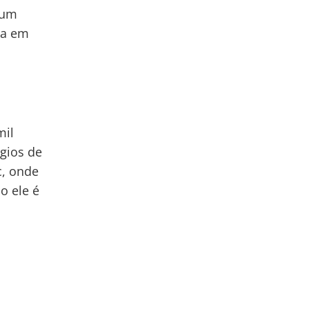
 um
asa em
mil
gios de
c, onde
o ele é