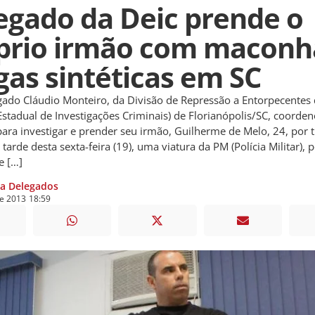
egado da Deic prende o
prio irmão com maconh
gas sintéticas em SC
o Cláudio Monteiro, da Divisão de Repressão a Entorpecentes 
 Estadual de Investigações Criminais) de Florianópolis/SC, coord
ara investigar e prender seu irmão, Guilherme de Melo, 24, por t
tarde desta sexta-feira (19), uma viatura da PM (Polícia Militar), 
de […]
ia Delegados
de
2013
18:59