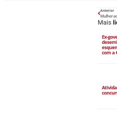
Anterior
Mais
l
Ex-gov
desemb
esquem
com a 
Ativida
concur