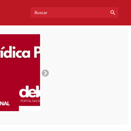
Search Bu
Search
for: