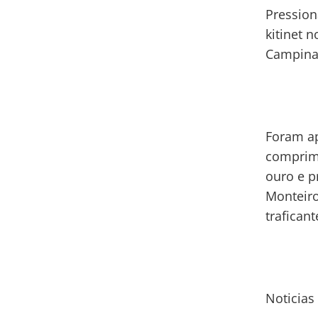
Pression
kitinet 
Campinas
Foram ap
comprimi
ouro e p
Monteiro
traficant
Noticias