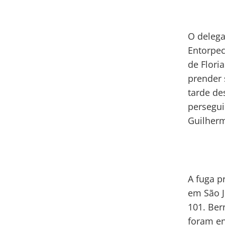
O delega
Entorpec
de Flori
prender 
tarde des
persegui
Guilherm
A fuga p
em São J
101. Ber
foram en