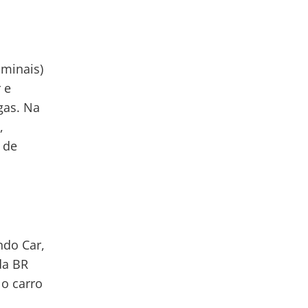
iminais)
 e
gas. Na
,
 de
ndo Car,
da BR
No carro