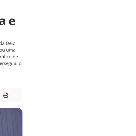
a e
da Deic
enou uma
ráfico de
perseguiu o