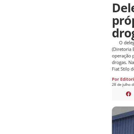
Del
pró
dro
O delegad
(Diretoria
operação p
drogas. Na 
Fiat Stilo 
Por Editor
28
de
julho