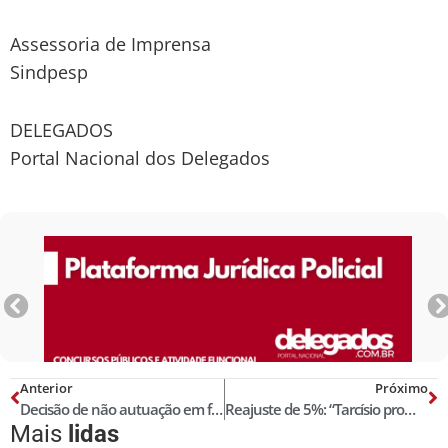
Assessoria de Imprensa
Sindpesp
DELEGADOS
Portal Nacional dos Delegados
Anterior
Próximo
Decisão de não autuação em flagrante de pessoa que, sem porte, usa arma de fogo para matar em legítima defesa
Reajuste de 5%: “Tarcísio prometeu que as Polícias de SP estariam entre os melhores salários do País, mas não repõe sequer a inflação”, lamenta Sindpesp
Mais
lidas