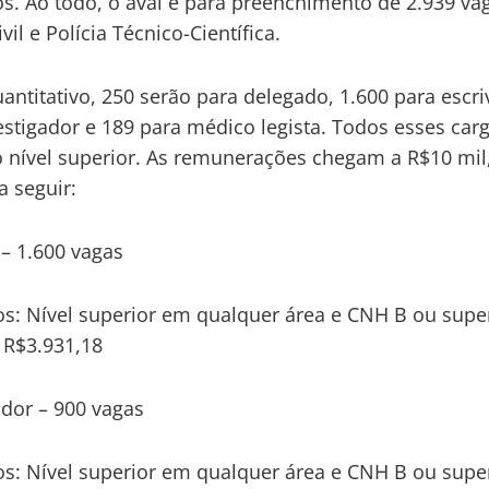
s. Ao todo, o aval é para preenchimento de 2.939 va
ivil e Polícia Técnico-Científica.
antitativo, 250 serão para delegado, 1.600 para escri
estigador e 189 para médico legista. Todos esses car
 nível superior. As remunerações chegam a R$10 mi
a seguir:
 – 1.600 vagas
os: Nível superior em qualquer área e CNH B ou supe
: R$3.931,18
ador – 900 vagas
os: Nível superior em qualquer área e CNH B ou supe