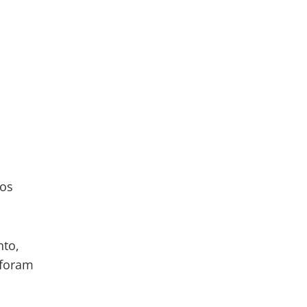
nos
nto,
 foram