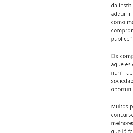
da insti
adquirir
como mag
comprom
público”
Ela comp
aqueles 
non’ não
sociedad
oportuni
Muitos p
concurso
melhores
que já f