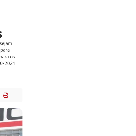
s
 sejam
 para
para os
 20/2021