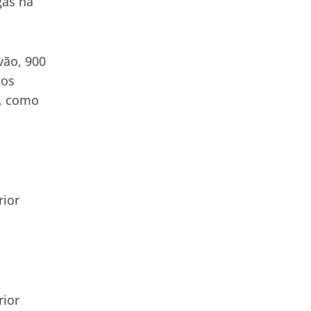
gas na
vão, 900
gos
l, como
rior
rior