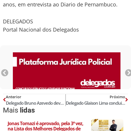
anos, em entrevista ao Diario de Pernambuco.
DELEGADOS
Portal Nacional dos Delegados
Anterior
Próximo
Delegado Bruno Azevedo deve ser o novo secretário da Segurança Pública do Tocantins
Delegado Glaison Lima conclui Doutorado com nota máxima e distinção Cum Laude
Mais
lidas
Jonas Tomazi é aprovado, pela 3ª vez,
na Lista dos Melhores Delegados de