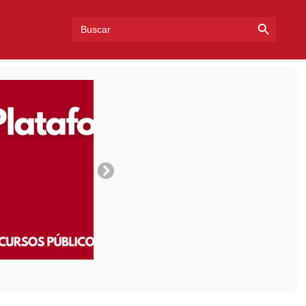
Search Bu
Search
for: