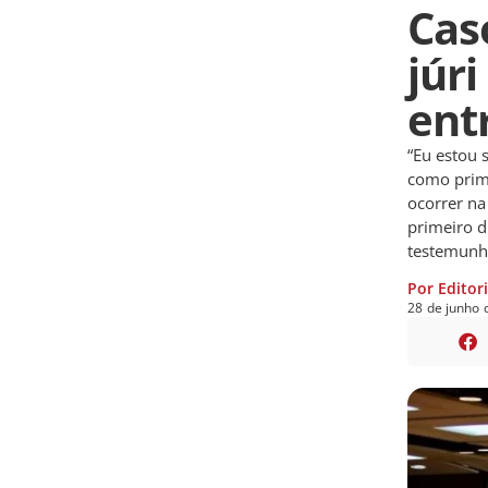
Cas
júr
ent
“Eu estou 
como prim
ocorrer na
primeiro d
testemunh
Por Editor
28
de
junho