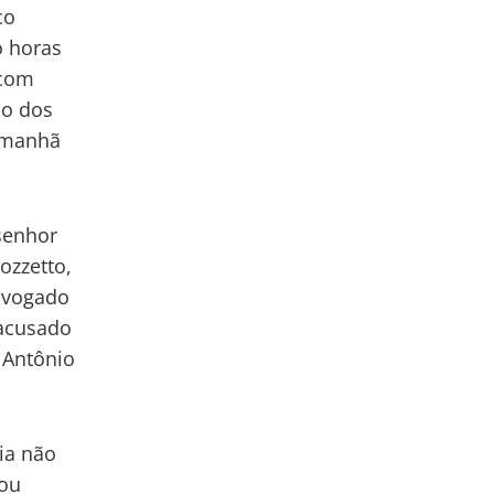
co
o horas
 com
io dos
a manhã
senhor
ozzetto,
advogado
 acusado
 Antônio
ia não
cou