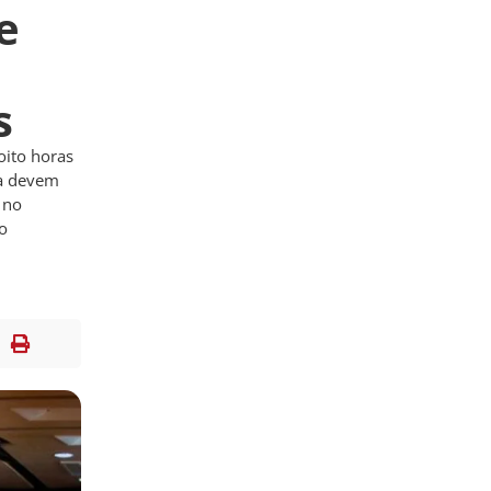
e
s
oito horas
sa devem
 no
co