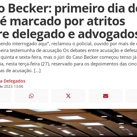
o Becker: primeiro dia d
i é marcado por atritos
re delegado e advogado
sendo interrogado aqui”, reclamou o policial, ouvido por mais de 
eira testemunha de acusação Os debates entre acusação e defe
 quinta e sexta-feira, mas o júri do Caso Becker começou tenso já
ia, nesta terça-feira (27), reservado para os depoimentos das cin
as de acusação. […]
ia Delegados
de
2023
13:06