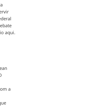
ra
ervir
ederal
ebate
o aqui.
Jean
O
com a
que