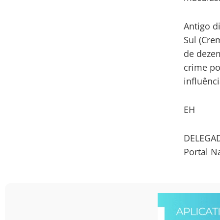
Antigo d
Sul (Cre
de deze
crime po
influênci
EH
DELEGAD
Portal N