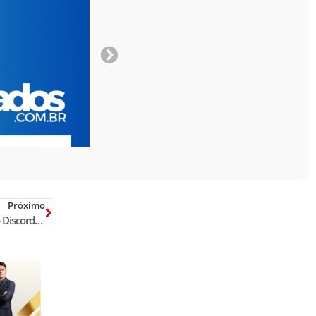
Próximo
Delegado alerta pais para crimes no Discord: muito tempo no quarto e uso de casacos para esconder ferimentos