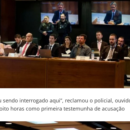
u sendo interrogado aqui”, reclamou o policial, ouvid
oito horas como primeira testemunha de acusação