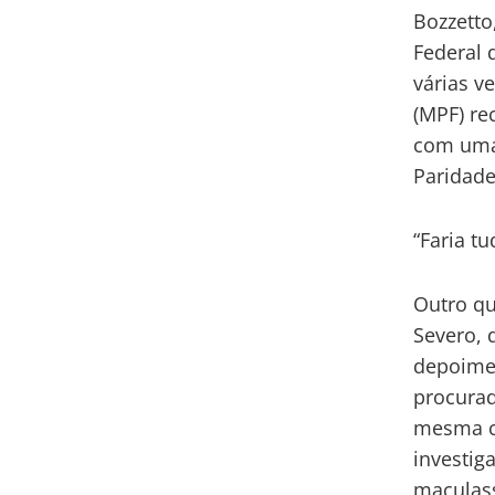
Bozzetto
Federal 
várias v
(MPF) r
com uma
Paridade
“Faria t
Outro qu
Severo, d
depoimen
procurad
mesma co
investig
maculass