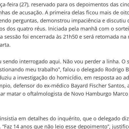
rça-feira (27), reservado para os depoimentos das cin
has de acusação. A primeira delas ficou mais de oit
ndo perguntas, demonstrou impaciência e discutiu
s dos quatro réus. Iniciada pela manhã com o sorte
 a sessão foi encerrada às 21h50 e será retomada n
arta.
u sendo interrogado aqui. Não vou perder a linha. O 
stionando meu trabalho”, falou o delegado Rodrigo B
uziu a investigação do homicídio, em resposta ao 
mpio, defensor do ex-médico Bayard Fischer Santos,
ar matar o oftalmologista de Novo Hamburgo Marco
insistia em detalhes do inquérito, que o delegado diz
. “Faz 14 anos que não leio esse depoimento”, justifi