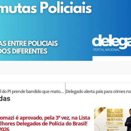
Polícia Civil do PI prende bandido que matou dois e feriu três no litoral
idas
omazi é aprovado, pela 3ª vez, na Lista
hores Delegados de Polícia do Brasil!
2026