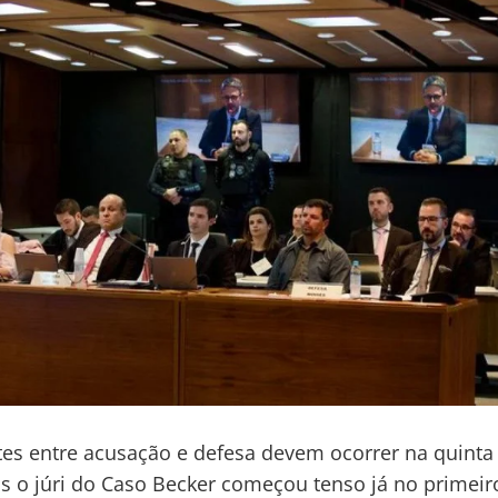
es entre acusação e defesa devem ocorrer na quinta 
as o júri do Caso Becker começou tenso já no primeiro