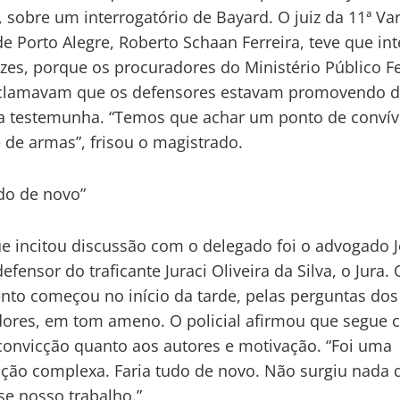
, sobre um interrogatório de Bayard. O juiz da 11ª Va
de Porto Alegre, Roberto Schaan Ferreira, teve que int
ezes, porque os procuradores do Ministério Público F
eclamavam que os defensores estavam promovendo d
 testemunha. “Temos que achar um ponto de convívi
 de armas”, frisou o magistrado.
udo de novo”
e incitou discussão com o delegado foi o advogado 
efensor do traficante Juraci Oliveira da Silva, o Jura. 
to começou no início da tarde, pelas perguntas dos
ores, em tom ameno. O policial afirmou que segue 
nvicção quanto aos autores e motivação. “Foi uma
ação complexa. Faria tudo de novo. Não surgiu nada 
e nosso trabalho.”