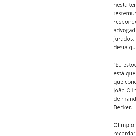
nesta te
testemun
responde
advogado
jurados,
desta qu
“Eu esto
está que
que cond
João Oli
de mand
Becker.
Olimpio 
recordar