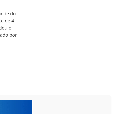
rande do
te de 4
dou o
sado por