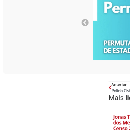
Anterior
Mais
l
Jonas T
dos Mel
Censo 