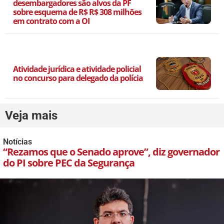
desembargadores são alvos da PF
sobre esquema de R$ R$ 308 milhões
em contrato com a OI
Atividade jurídica e atividade policial
no concurso para delegado da polícia
Veja mais
Notícias
“Rezamos que o Senado aprove”, diz governador
do PI sobre PEC da Segurança