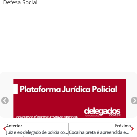
Defesa Social
Anterior
Próximo
Juiz e ex-delegado de polícia comemora aposentadoria pulando no mar de paletó!
Cocaína preta é apreendida em pacotes de açaí no RS; nova droga é rara e 1kg custa R$ 200 mil!