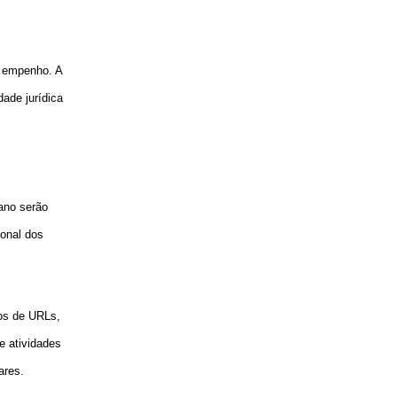
u empenho. A
ade jurídica
 ano serão
ional dos
tos de URLs,
de atividades
ares.