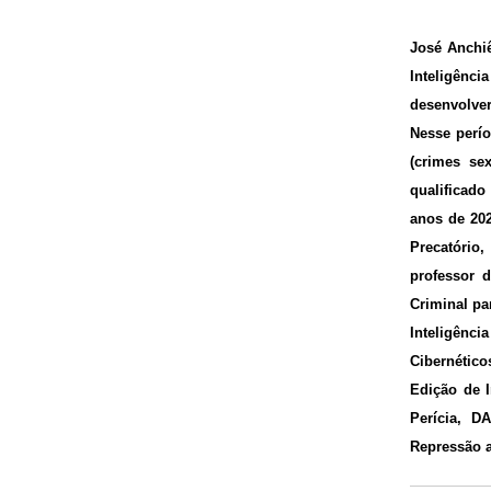
José Anchiê
Inteligênc
desenvolver
Nesse perío
(crimes sex
qualificado
anos de 202
Precatório
professor 
Criminal pa
Inteligênc
Cibernético
Edição de I
Perícia, D
Repressão a