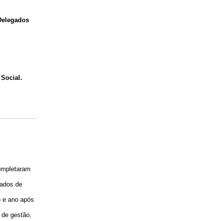
Delegados
Social.
completaram
gados de
ão e ano após
 de gestão,