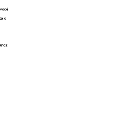
 você
ta o
 anos: