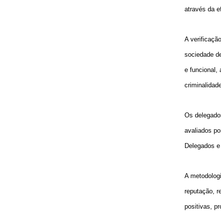
através da e
A verificaçã
sociedade de
e funcional,
criminalidade
Os delegados
avaliados po
Delegados e
A metodologi
reputação, r
positivas, p