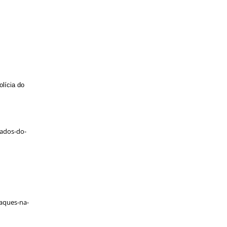
lícia do
gados-do-
aques-na-