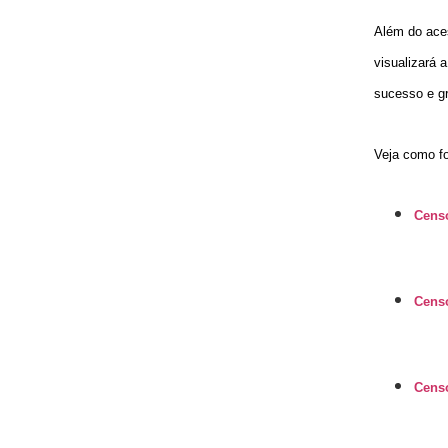
Além do aces
visualizará 
sucesso e gr
Veja
como foi
Cens
Cens
Cens