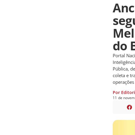
Anc
seg
Mel
do 
Portal Nac
Inteligênci
Pública, d
coleta e t
operações 
Por Editor
11
de
novem