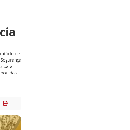
cia
ratório de
e Segurança
s para
ipou das