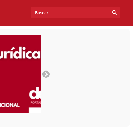
Search Bu
Search
for: