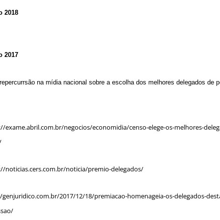
o 2018
o 2017
repercurrsão na mídia
nacional sobre a escolha dos melhores delegados de po
://exame.abril.com.br/negocios/economidia/censo-elege-os-melhores-dele
/
://noticias.cers.com.br/noticia/premio-delegados/
//genjuridico.com.br/2017/12/18/premiacao-homenageia-os-delegados-dest
ssao/