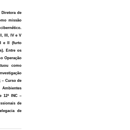
 Diretora de
como missão
cibernético.
 III, IV e V
 e II (furto
s). Entre os
omo Operação
 Atuou como
nvestigação
; – Curso de
m Ambientes
 e 12ª INC –
ﬁssionais de
elegacia de