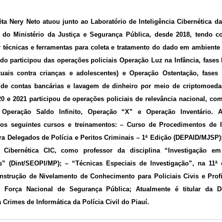
ta Nery Neto atuou junto ao Laboratório de Inteligência Cibernética da
ia do Ministério da Justiça e Segurança Pública, desde 2018, tendo 
 técnicas e ferramentas para coleta e tratamento do dado em ambiente 
do participou das operações policiais Operação Luz na Infância, fases II,
uais contra crianças e adolescentes) e Operação Ostentação, fases I
 de contas bancárias e lavagem de dinheiro por meio de criptomoeda
0 e 2021 participou de operações policiais de relevância nacional, c
, Operação Saldo Infinito, Operação “X” e Operação Inventário.
dos seguintes cursos e treinamentos: – Curso de Procedimentos de I
ra Delegados de Polícia e Peritos Criminais – 1ª Edição (DEPAID/MJSP)
ia Cibernética CIC, como professor da disciplina “Investigação e
s” (Dint/SEOPI/MP); – “Técnicas Especiais de Investigação”, na 11ª
nstrução de Nivelamento de Conhecimento para Policiais Civis e Pro
A Força Nacional de Segurança Pública; Atualmente é titular da D
 Crimes de Informática da Polícia Civil do Piauí.