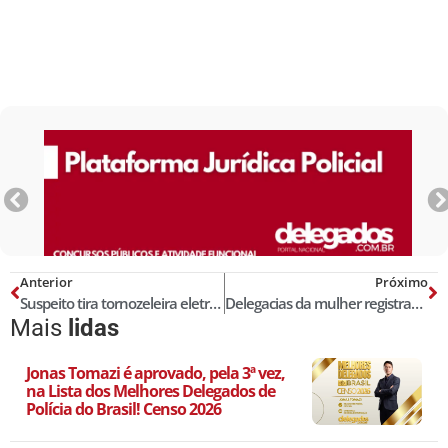
Anterior
Próximo
Suspeito tira tornozeleira eletrônica e põe em jumento para não ser monitorado
Delegacias da mulher registram mais de 420 ocorrências nas capitais no 8 de março
Mais
lidas
Jonas Tomazi é aprovado, pela 3ª vez,
na Lista dos Melhores Delegados de
Polícia do Brasil! Censo 2026