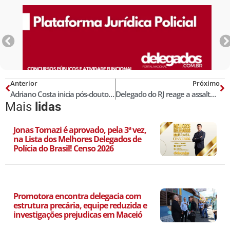
Anterior
Próximo
Adriano Costa inicia pós-doutorado na UnB consolidando excelência acadêmica e compromisso com políticas públicas de segurança
Delegado do RJ reage a assalto e mata criminoso que havia sido solto em audiência de custódia
Mais
lidas
Jonas Tomazi é aprovado, pela 3ª vez,
na Lista dos Melhores Delegados de
Polícia do Brasil! Censo 2026
Promotora encontra delegacia com
estrutura precária, equipe reduzida e
investigações prejudicas em Maceió