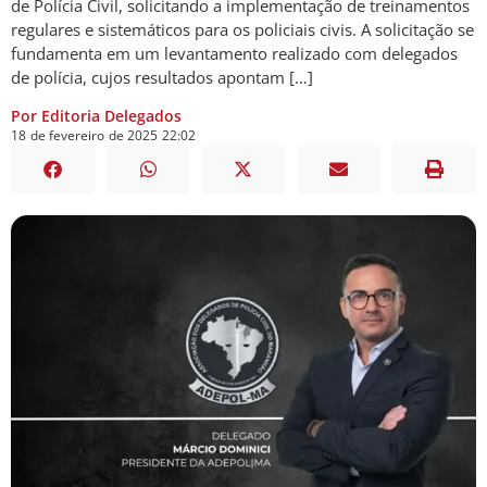
de Polícia Civil, solicitando a implementação de treinamentos
regulares e sistemáticos para os policiais civis. A solicitação se
fundamenta em um levantamento realizado com delegados
de polícia, cujos resultados apontam […]
Por Editoria Delegados
18
de
fevereiro
de
2025
22:02