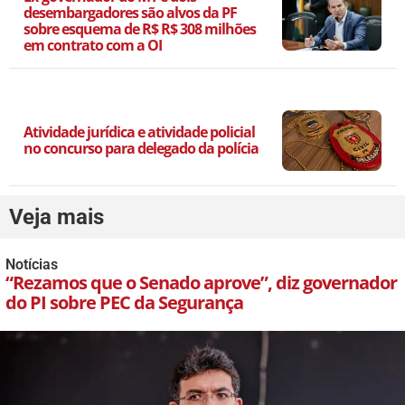
desembargadores são alvos da PF
sobre esquema de R$ R$ 308 milhões
em contrato com a OI
Atividade jurídica e atividade policial
no concurso para delegado da polícia
Veja mais
Notícias
“Rezamos que o Senado aprove”, diz governador
do PI sobre PEC da Segurança