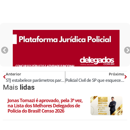
Anterior
Próximo
STJ estabelece parâmetros para a colmatação das lacunas deixadas pelo Pacote Anticrime na Progressão de Regimes
Policial Civil de SP que esqueceu arma após roubo é preso
Mais
lidas
Jonas Tomazi é aprovado, pela 3ª vez,
na Lista dos Melhores Delegados de
Polícia do Brasil! Censo 2026