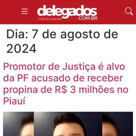
Dia:
7 de agosto de
2024
Promotor de Justiça é alvo
da PF acusado de receber
propina de R$ 3 milhões no
Piauí