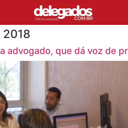
e 2018
o a advogado, que dá voz de p