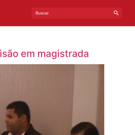
Search Bu
Search
for:
risão em magistrada