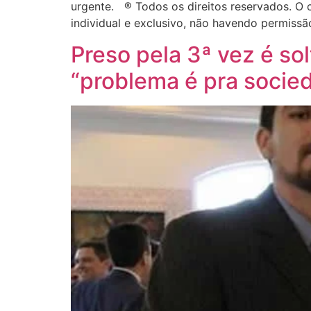
urgente. ® Todos os direitos reservados. O c
individual e exclusivo, não havendo permiss
Preso pela 3ª vez é so
“problema é pra socie