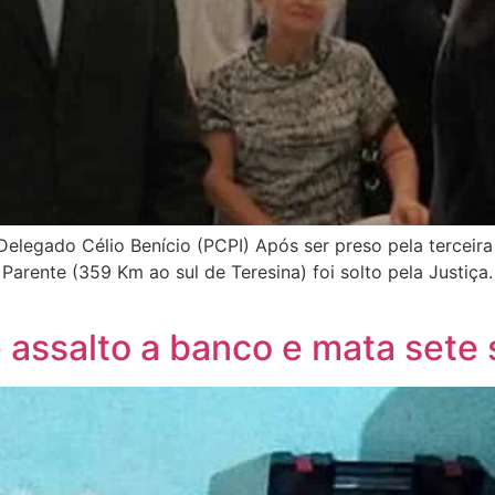
o Delegado Célio Benício (PCPI) Após ser preso pela terceir
arente (359 Km ao sul de Teresina) foi solto pela Justiça.
de assalto a banco e mata sete